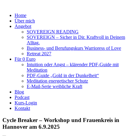
Home
Über mich
Angebot
SOVEREIGN READING
SOVEREIGN – Sicher in Dir. Kraftvoll in Deinem
Alltag.
Business- und Berufungskurs Warrioress of Love
Retreat 2027
Für 0 Euro
Intuition oder Angst – klärender PDF-Guide mit
Meditation
PDF-Guide „Gold in der Dunkelheit“
Meditation energetischer Schutz
E-Mail-Serie weibliche Kraft
Blog
Podcast
Kurs-Login
Kontakt
Cycle Breaker – Workshop und Frauenkreis in
Hannover am 6.9.2025