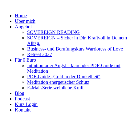
Home
Über mich
Angebot
SOVEREIGN READING
SOVEREIGN – Sicher in Dir. Kraftvoll in Deinem
Alltag.
Business- und Berufungskurs Warrioress of Love
Retreat 2027
Für 0 Euro
Intuition oder Angst – klärender PDF-Guide mit
Meditation
PDF-Guide „Gold in der Dunkelheit“
Meditation energetischer Schutz
E-Mail-Serie weibliche Kraft
Blog
Podcast
Kurs-Login
Kontakt