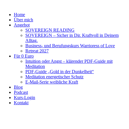
Home
Über mich
Angebot
SOVEREIGN READING
SOVEREIGN – Sicher in Dir. Kraftvoll in Deinem
Alltag.
Business- und Berufungskurs Warrioress of Love
Retreat 2027
Für 0 Euro
Intuition oder Angst – klärender PDF-Guide mit
Meditation
PDF-Guide „Gold in der Dunkelheit“
Meditation energetischer Schutz
E-Mail-Serie weibliche Kraft
Blog
Podcast
Kurs-Login
Kontakt