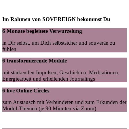
Im Rahmen von SOVEREIGN bekommst Du
6 Monate begleitete Verwurzelung
in Dir selbst, um Dich selbstsicher und souverän zu
fühlen
6 transformierende Module
mit stärkenden Impulsen, Geschichten, Meditationen,
Energiearbeit und erhellenden Journalings
6 live Online Circles
zum Austausch mit Verbündeten und zum Erkunden der
Modul-Themen (je 90 Minuten via Zoom)