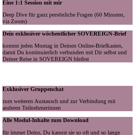
Eine 1:1 Session mit mir
Deep Dive für ganz persönliche Fragen (60 Minuten,
via Zoom)
Dein exklusiver wöchentlicher SOVEREIGN-Brief
kommt jeden Montag in Deinen Online-Briefkasten,
damit Du kontinuierlich verbunden mit Dir selbst und
Deiner Reise in SOVEREIGN bleibst
Exklusiver Gruppenchat
zum weiteren Austausch und zur Verbindung mit
anderen Teilnehmerinnen
Alle Modul-Inhalte zum Download
für immer Deins, Du kannst sie so oft und so lange