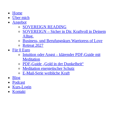
Home
Über mich
Angebot
SOVEREIGN READING
SOVEREIGN – Sicher in Dir. Kraftvoll in Deinem
Alltag.
Business- und Berufungskurs Warrioress of Love
Retreat 2027
Für 0 Euro
Intuition oder Angst – klärender PDF-Guide mit
Meditation
PDF-Guide „Gold in der Dunkelheit“
Meditation energetischer Schutz
E-Mail-Serie weibliche Kraft
Blog
Podcast
Kurs-Login
Kontakt