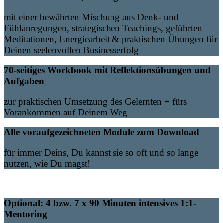
mit einer bewährten Mischung aus Denk- und
Fühlanregungen, strategischen Teachings, geführten
Meditationen, Energiearbeit & praktischen Übungen für
Deinen seelenvollen Businesserfolg
70-seitiges Workbook mit Reflektionsübungen und
Aufgaben
zur praktischen Umsetzung des Gelernten + fürs
Vorankommen auf Deinem Weg
Alle voraufgezeichneten Module zum Download
für immer Deins, Du kannst sie so oft und so lange
nutzen, wie Du magst!
Optional: 4 bzw. 7 x 90 Minuten intensives 1:1-
Mentoring