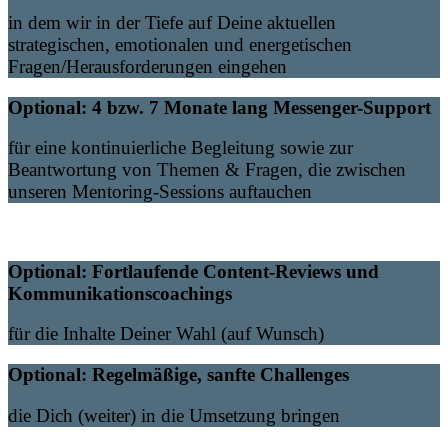
in dem wir in der Tiefe auf Deine aktuellen
strategischen, emotionalen und energetischen
Fragen/Herausforderungen eingehen
Optional: 4 bzw. 7 Monate lang Messenger-Support
für eine kontinuierliche Begleitung sowie zur
Beantwortung von Themen & Fragen, die zwischen
unseren Mentoring-Sessions auftauchen
Optional: Fortlaufende Content-Reviews und
Kommunikationscoachings
für die Inhalte Deiner Wahl (auf Wunsch)
Optional: Regelmäßige, sanfte Challenges
die Dich (weiter) in die Umsetzung bringen