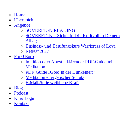
Home
Über mich
Angebot
SOVEREIGN READING
SOVEREIGN – Sicher in Dir. Kraftvoll in Deinem
Alltag.
Business- und Berufungskurs Warrioress of Love
Retreat 2027
Für 0 Euro
Intuition oder Angst – klärender PDF-Guide mit
Meditation
PDF-Guide „Gold in der Dunkelheit“
Meditation energetischer Schutz
E-Mail-Serie weibliche Kraft
Blog
Podcast
Kurs-Login
Kontakt