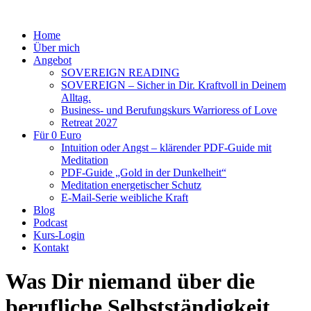
Home
Über mich
Angebot
SOVEREIGN READING
SOVEREIGN – Sicher in Dir. Kraftvoll in Deinem
Alltag.
Business- und Berufungskurs Warrioress of Love
Retreat 2027
Für 0 Euro
Intuition oder Angst – klärender PDF-Guide mit
Meditation
PDF-Guide „Gold in der Dunkelheit“
Meditation energetischer Schutz
E-Mail-Serie weibliche Kraft
Blog
Podcast
Kurs-Login
Kontakt
Was Dir niemand über die
berufliche Selbstständigkeit